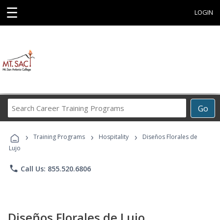
☰
LOGIN
Search
Go
Career
Training
›
›
›
Programs
Training Programs
Hospitality
Diseños Florales de
Lujo
phone
Call Us: 855.520.6806
Diseños Florales de Lujo