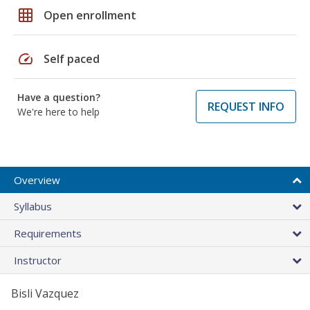
grid_on
Open enrollment
speed
Self paced
Have a question?
REQUEST INFO
We're here to help
Overview
Syllabus
Requirements
Instructor
Bisli Vazquez