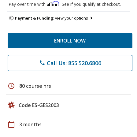
Affirm
Pay over time with
. See if you qualify at checkout.
Payment & Funding:
view your options
ENROLL NOW
Call Us: 855.520.6806
phone
schedule
80 course hrs
Code ES-GES2003
calendar_today
3 months