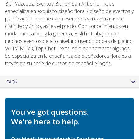
Bisli Vazquez, Eventos Bisli en San Antionio, Tx, se
especializa en exquisito diseño floral / diseño de eventos y
planificación. Porque cada evento es verdaderamente
distintivo y único, asi es el precio. Con conocimientos en
moda, mercadeo, y la gerencia, Bisli ha trabajado en
muchos eventos de alto nivel, incluyendo bodas de platino
WETV, MTV3, Top Chef Texas, sólo por nombrar algunos.
Se especializa en la enseñanza de diseñadores florales a
través de su serie de cursos en español e inglés.
FAQs
You've got questions.
We're here to help.